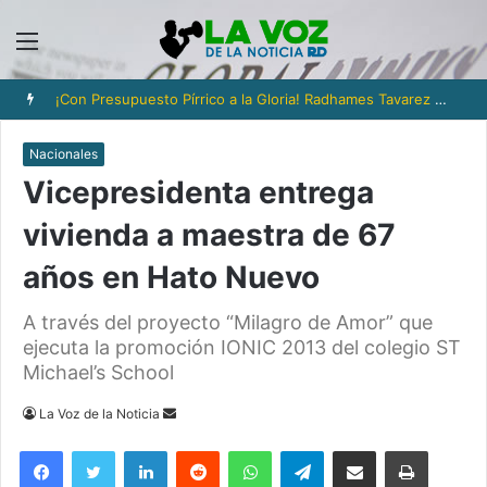
Menú
¡Con Presupuesto Pírrico a la Gloria! Radhames Tavarez y la Hazaña Dorada de la Natación Dominicana
Nacionales
Vicepresidenta entrega
vivienda a maestra de 67
años en Hato Nuevo
A través del proyecto “Milagro de Amor” que
ejecuta la promoción IONIC 2013 del colegio ST
Michael’s School
Send
La Voz de la Noticia
an
Facebook
Twitter
LinkedIn
Reddit
WhatsApp
Telegram
Compartir via Email
Imprimi
email