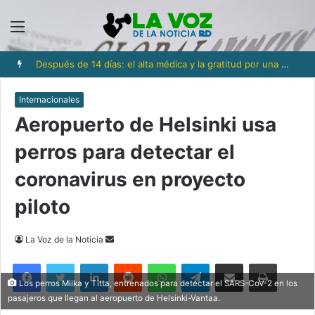
Menú
Después de 14 días: el alta médica y la gratitud por una nueva oportunidad
Internacionales
Aeropuerto de Helsinki usa
perros para detectar el
coronavirus en proyecto
piloto
Send
La Voz de la Noticia
an
Facebook
Twitter
LinkedIn
Reddit
WhatsApp
Telegram
Compartir via Email
Imprimi
email
Los perros Miika y Titta, entrenados para detectar el SARS-CoV-2 en los
pasajeros que llegan al aeropuerto de Helsinki-Vantaa.