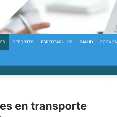
LES
DEPORTES
ESPECTÁCULOS
SALUD
ECONOM
 cada gasto para sobrevivir tras cinco meses de guerra
es en transporte