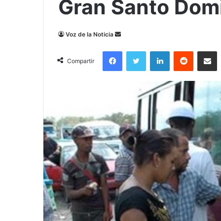
Gran Santo Dom
Send
Voz de la Noticia
an
Facebook
Twitter
LinkedIn
Reddit
Compa
email
Compartir