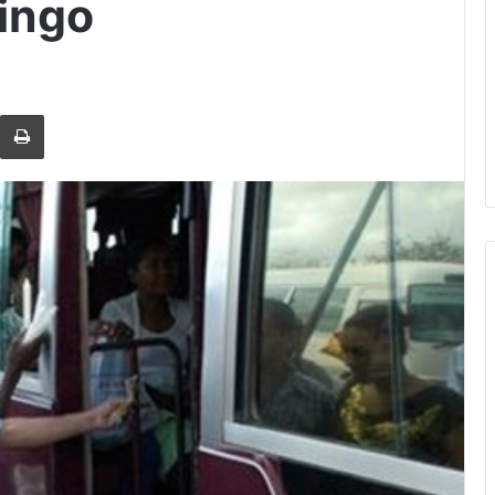
ingo
rtir via Email
Imprimi