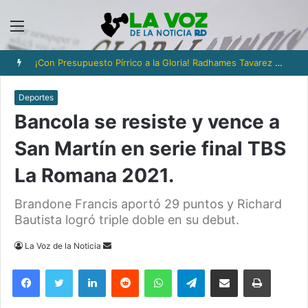
Menú
¡Con Presupuesto Pírrico a la Gloria! Radhames Tavarez y la Hazaña Dorada de la Natación Dominicana
Deportes
Bancola se resiste y vence a
San Martín en serie final TBS
La Romana 2021.
Brandone Francis aportó 29 puntos y Richard
Bautista logró triple doble en su debut.
Send
La Voz de la Noticia
an
Facebook
Twitter
LinkedIn
Reddit
WhatsApp
Telegram
Compartir via Email
Imprimi
email