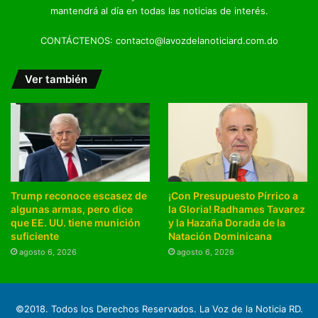
mantendrá al día en todas las noticias de interés.
CONTÁCTENOS: contacto@lavozdelanoticiard.com.do
Ver también
Trump reconoce escasez de
¡Con Presupuesto Pírrico a
algunas armas, pero dice
la Gloria! Radhames Tavarez
que EE. UU. tiene munición
y la Hazaña Dorada de la
suficiente
Natación Dominicana
agosto 6, 2026
agosto 6, 2026
©2018. Todos los Derechos Reservados. La Voz de la Noticia RD.