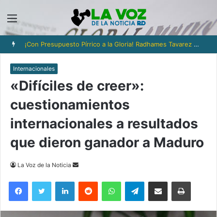
Menú
¡Con Presupuesto Pírrico a la Gloria! Radhames Tavarez y la Hazaña Dorada de la Natación Dominicana
Internacionales
«Difíciles de creer»:
cuestionamientos
internacionales a resultados
que dieron ganador a Maduro
Send
La Voz de la Noticia
an
Facebook
Twitter
LinkedIn
Reddit
WhatsApp
Telegram
Compartir via Email
Imprimi
email