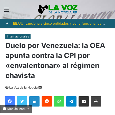
Menú
EE.UU. sanciona a cinco entidades y ocho funcionarios del aparato militar de Cuba, incluyendo al ministro de las Fuerzas Armadas
Internacionales
Duelo por Venezuela: la OEA
apunta contra la CPI por
«envalentonar» al régimen
chavista
Send
La Voz de la Noticia
an
Facebook
Twitter
LinkedIn
Reddit
WhatsApp
Telegram
Compartir via Email
Imprimi
email
Nicolás Maduro