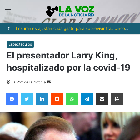
Menú
Los iraníes ajustan cada gasto para sobrevivir tras cinco meses de guerra
Espectáculos
El presentador Larry King,
hospitalizado por la covid-19
Send
La Voz de la Noticia
an
Facebook
Twitter
LinkedIn
Reddit
WhatsApp
Telegram
Compartir via Email
Imprimi
email