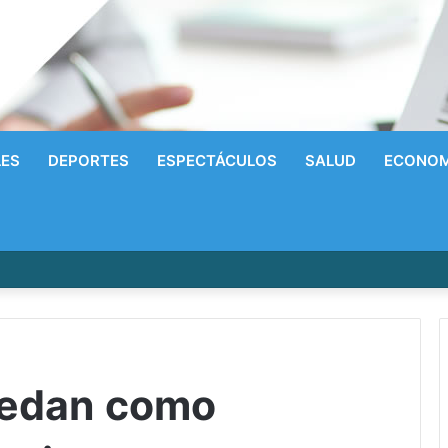
LES
DEPORTES
ESPECTÁCULOS
SALUD
ECONOM
allado muerto a puñaladas en una finca de San Víctor; buscan a un em
uedan como