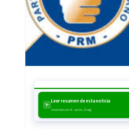
Leer resumen de esta noticia
✨
Generado con IA · aprox. 15 seg