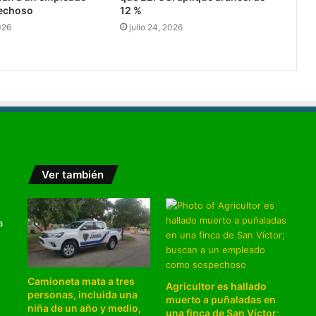
echoso
12 %
026
julio 24, 2026
Ver también
a
Camioneta mata a tres
Agricultor es hallado
personas, incluida una
muerto a puñaladas en
niña de un año y medio,
una finca de San Víctor;