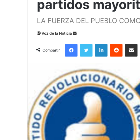
partidos mayorit
LA FUERZA DEL PUEBLO COMO
Send
Voz de la Noticia
an
Facebook
Twitter
LinkedIn
Reddit
Compa
email
Compartir