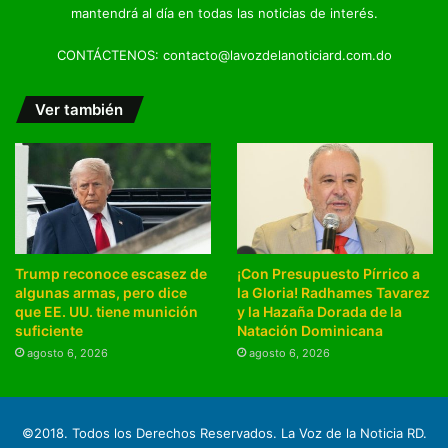
mantendrá al día en todas las noticias de interés.
CONTÁCTENOS: contacto@lavozdelanoticiard.com.do
Ver también
Trump reconoce escasez de
¡Con Presupuesto Pírrico a
algunas armas, pero dice
la Gloria! Radhames Tavarez
que EE. UU. tiene munición
y la Hazaña Dorada de la
suficiente
Natación Dominicana
agosto 6, 2026
agosto 6, 2026
©2018. Todos los Derechos Reservados. La Voz de la Noticia RD.