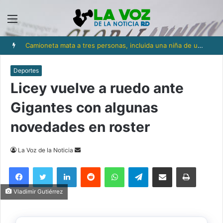
Menú
Camioneta mata a tres personas, incluida una niña de un año y medio, en Los Ríos
Deportes
Licey vuelve a ruedo ante
Gigantes con algunas
novedades en roster
Send
La Voz de la Noticia
an
Facebook
Twitter
LinkedIn
Reddit
WhatsApp
Telegram
Compartir via Email
Imprimi
email
Vladimir Gutiérrez