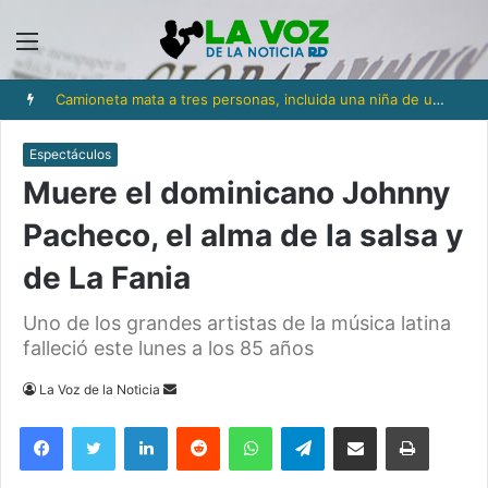
Menú
Camioneta mata a tres personas, incluida una niña de un año y medio, en Los Ríos
Espectáculos
Muere el dominicano Johnny
Pacheco, el alma de la salsa y
de La Fania
Uno de los grandes artistas de la música latina
falleció este lunes a los 85 años
Send
La Voz de la Noticia
an
Facebook
Twitter
LinkedIn
Reddit
WhatsApp
Telegram
Compartir via Email
Imprimi
email