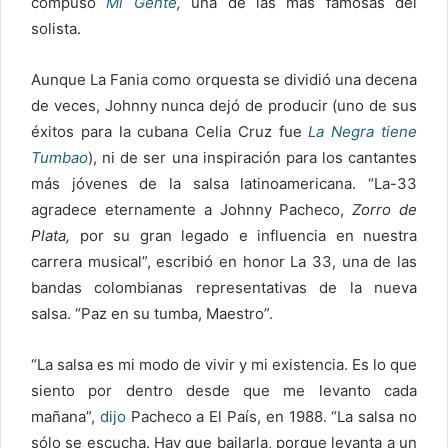
compuso
Mi Gente
,
una de las más famosas del
solista.
Aunque La Fania como orquesta se dividió una decena
de veces, Johnny nunca dejó de producir (uno de sus
éxitos para la cubana Celia Cruz fue
La Negra tiene
Tumbao
), ni de ser una inspiración para los cantantes
más jóvenes de la salsa latinoamericana. “La-33
agradece eternamente a Johnny Pacheco,
Zorro de
Plata,
por su gran legado e influencia en nuestra
carrera musical”, escribió en honor La 33, una de las
bandas colombianas representativas de la nueva
salsa. “Paz en su tumba, Maestro”.
“La salsa es mi modo de vivir y mi existencia. Es lo que
siento por dentro desde que me levanto cada
mañana”,
dijo
Pacheco a El País, en 1988. “La salsa no
sólo se escucha. Hay que bailarla, porque levanta a un