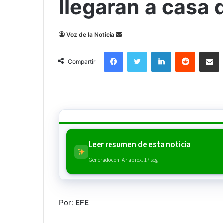
llegaran a casa 
Send
Voz de la Noticia
an
Facebook
Twitter
LinkedIn
Reddit
Compa
email
Compartir
Leer resumen de esta noticia
Generado con IA · aprox. 17 seg
Por:
EFE