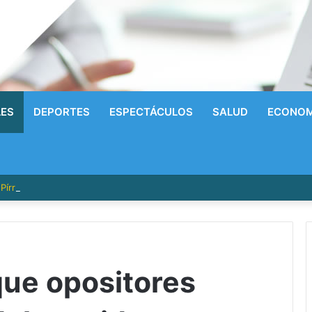
LES
DEPORTES
ESPECTÁCULOS
SALUD
ECONOM
írrico a la Gloria! Radhames Tavarez y la Hazaña Dorada de la Natació
 que opositores