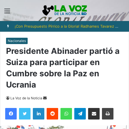
Menú
¡Con Presupuesto Pírrico a la Gloria! Radhames Tavarez y la Hazaña Dorada de la Natación Dominicana
Nacionales
Presidente Abinader partió a
Suiza para participar en
Cumbre sobre la Paz en
Ucrania
Send
La Voz de la Noticia
an
Facebook
Twitter
LinkedIn
Reddit
WhatsApp
Telegram
Compartir via Email
Imprimi
email