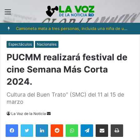
Menú
Camioneta mata a tres personas, incluida una niña de un año y medio, en Los Ríos
Espectáculos
Nacionales
PUCMM realizará festival de
cine Semana Más Corta
2024.
Cultura del Buen Trato” (SMC) del 11 al 15 de
marzo
Send
La Voz de la Noticia
an
Facebook
Twitter
LinkedIn
Reddit
WhatsApp
Telegram
Compartir via Email
Imprimi
email