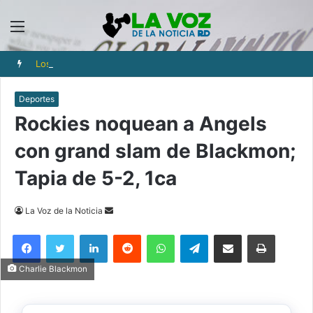
Menú
Los iraníes ajustan cada gasto para sobrevivir tras cinco meses de guerra
Deportes
Rockies noquean a Angels
con grand slam de Blackmon;
Tapia de 5-2, 1ca
Send
La Voz de la Noticia
an
Facebook
Twitter
LinkedIn
Reddit
WhatsApp
Telegram
Compartir via Email
Imprimi
email
Charlie Blackmon