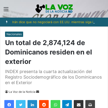
Menú
Irán dice que no negociará con EE.UU. mientras siga incumpliendo el memorando de junio
Nacionales
Un total de 2,874,124 de
Dominicanos residen en el
exterior
INDEX presenta la cuarta actualización del
Registro Sociodemográfico de los Dominicanos
en el Exterior
Send
La Voz de la Noticia
an
Facebook
Twitter
LinkedIn
Reddit
WhatsApp
Telegram
Compartir via Email
Imprimi
email