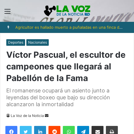
Menú
Agricultor es hallado muerto a puñaladas en una finca de San Víctor; buscan a un empleado como sospechoso
Deportes
Nacionales
Víctor Pascual, el escultor de
campeones que llegará al
Pabellón de la Fama
El romanense ocupará un asiento junto a
leyendas del boxeo que bajo su dirección
alcanzaron la inmortalidad
Send
La Voz de la Noticia
an
Facebook
Twitter
LinkedIn
Reddit
WhatsApp
Telegram
Compartir via Email
Imprimi
email