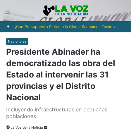
Menú
¡Con Presupuesto Pírrico a la Gloria! Radhames Tavarez y la Hazaña Dorada de la Natación Dominicana
Nacionales
Presidente Abinader ha
democratizado las obra del
Estado al intervenir las 31
provincias y el Distrito
Nacional
Incluyendo infraestructuras en pequeñas
poblaciones
Send
La Voz de la Noticia