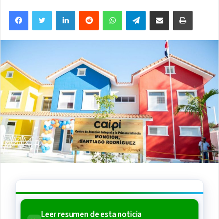
an
Facebook
Twitter
LinkedIn
Reddit
WhatsApp
Telegram
Compartir via Email
Imprimi
email
Leer resumen de esta noticia