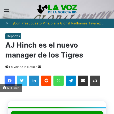
Menú
¡Con Presupuesto Pírrico a la Gloria! Radhames Tavarez y la Hazaña Dorada de la Natación Dominicana
Deportes
AJ Hinch es el nuevo
manager de los Tigres
Send
La Voz de la Noticia
an
Facebook
Twitter
LinkedIn
Reddit
WhatsApp
Telegram
Compartir via Email
Imprimi
email
AJ Hinch