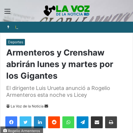
Menú
Los iraníes ajustan cada gasto para sobrevivir tras cinco meses de guerra
Deportes
Armenteros y Crenshaw
abrirán lunes y martes por
los Gigantes
El dirigente Luis Urueta anunció a Rogelio
Armenteros esta noche vs Licey
Send
La Voz de la Noticia
an
Facebook
Twitter
LinkedIn
Reddit
WhatsApp
Telegram
Compartir via Email
Imprimi
email
Rogelio Armenteros