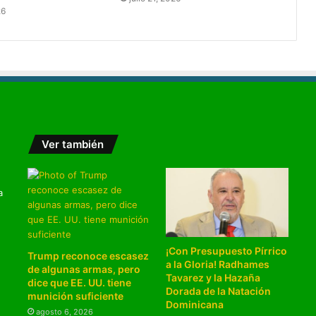
26
Ver también
a
¡Con Presupuesto Pírrico
Trump reconoce escasez
a la Gloria! Radhames
de algunas armas, pero
Tavarez y la Hazaña
dice que EE. UU. tiene
Dorada de la Natación
munición suficiente
Dominicana
agosto 6, 2026