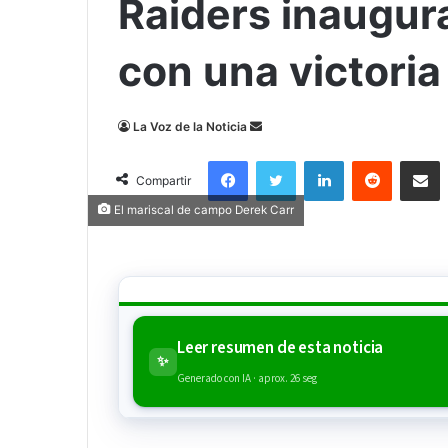
Raiders inaugu
con una victoria
Send
La Voz de la Noticia
an
Facebook
Twitter
LinkedIn
Reddit
Compa
email
Compartir
El mariscal de campo Derek Carr
Leer resumen de esta noticia
✨
Generado con IA · aprox. 26 seg