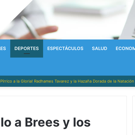
LES
DEPORTES
ESPECTÁCULOS
SALUD
ECONOM
írrico a la Gloria! Radhames Tavarez y la Hazaña Dorada de la Natació
lo a Brees y los