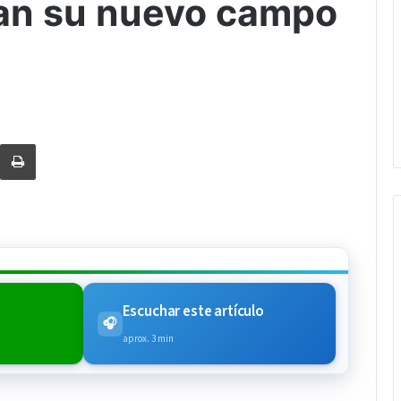
ran su nuevo campo
rtir via Email
Imprimi
Escuchar este artículo
🎧
aprox. 3 min