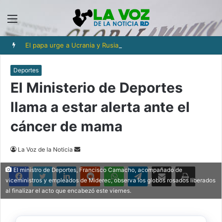
Menú
El papa urge a Ucrania y Rusia a que detengan los ataques a objetivos civiles
Deportes
El Ministerio de Deportes
llama a estar alerta ante el
cáncer de mama
Send
La Voz de la Noticia
an
Facebook
Twitter
LinkedIn
Reddit
WhatsApp
Telegram
Compartir via Email
Imprimi
El ministro de Deportes, Francisco Camacho, acompañado de
email
viceministros y empleados de Miderec, observa los globos rosados liberados
al finalizar el acto que encabezó este viernes.