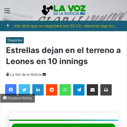
Menú
El papa urge a Ucrania y Rusia a que detengan los ataques a objetivos civiles
Deportes
Estrellas dejan en el terreno a
Leones en 10 innings
Send
La Voz de la Noticia
an
Facebook
Twitter
LinkedIn
Reddit
WhatsApp
Telegram
Compartir via Email
Imprimi
email
Gustavo Núñez