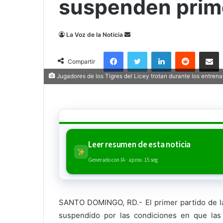
suspenden prim
Send
La Voz de la Noticia
an
Facebook
Twitter
LinkedIn
Reddit
Compa
email
Compartir
Jugadores de los Tigres del Licey trotan durante los entren
Leer resumen de esta noticia
Generado con IA · aprox. 15 seg
SANTO DOMINGO, RD.- El primer partido de la
suspendido por las condiciones en que las 