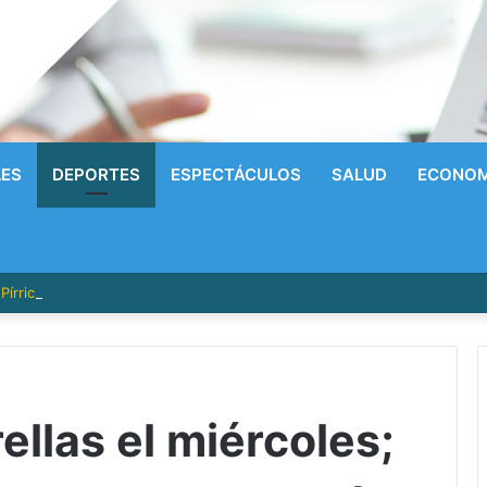
LES
DEPORTES
ESPECTÁCULOS
SALUD
ECONOM
írrico a la Gloria! Radhames Tavarez y la Hazaña Dorada de la Natació
ellas el miércoles;