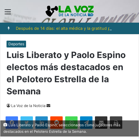
Menú
Después de 14 días: el alta médica y la gratitud por una nueva oportunidad
Deportes
Luis Liberato y Paolo Espino
electos más destacados en
el Pelotero Estrella de la
Semana
Send
La Voz de la Noticia
an
Facebook
Twitter
LinkedIn
Reddit
WhatsApp
Telegram
Compartir via Email
Imprimi
email
Luis Liberato y Paolo Espino, seleccionados como jugadores más
destacados en el Pelotero Estrella de la Semana.