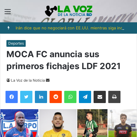
Menú
Irán dice que no negociará con EE.UU. mientras siga incumpliendo el memorando de junio
Deportes
MOCA FC anuncia sus
primeros fichajes LDF 2021
Send
La Voz de la Noticia
an
Facebook
Twitter
LinkedIn
Reddit
WhatsApp
Telegram
Compartir via Email
Imprimi
email