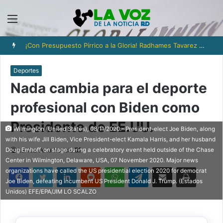
Menú
¡Con Presupuesto Pírrico a la Gloria! Radhames Tavarez y la Hazaña Dorada de la Natación Dominicana
Deportes
Nada cambia para el deporte
profesional con Biden como
Presidente de EE.UU.
Wilmington (United States), 08/11/2020.- President-elect Joe Biden, along
with his wife Jill Biden, Vice President-elect Kamala Harris, and her husband
Send
Doug Emhoff, on stage during a celebratory event held outside of the Chase
La Voz de la Noticia
Center in Wilmington, Delaware, USA, 07 November 2020. Major news
an
Facebook
Twitter
LinkedIn
Reddit
WhatsApp
Telegram
Compartir via Email
Imprimi
organizations have called the US presidential election 2020 for democrat
email
Joe Biden, defeating incumbent US President Donald J. Trump. (Estados
Unidos) EFE/EPA/JIM LO SCALZO