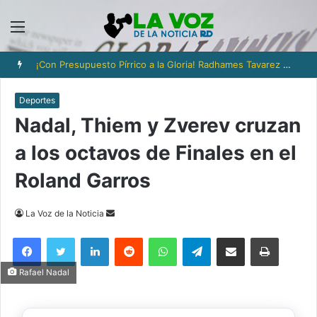
Menú
¡Con Presupuesto Pírrico a la Gloria! Radhames Tavarez y la Hazaña Dorada de la Natación Dominicana
Deportes
Nadal, Thiem y Zverev cruzan
a los octavos de Finales en el
Roland Garros
Send
La Voz de la Noticia
an
Facebook
Twitter
LinkedIn
Reddit
WhatsApp
Telegram
Compartir via Email
Imprimi
email
Rafael Nadal