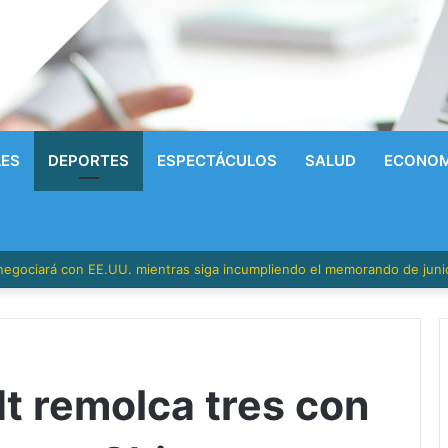
LES
DEPORTES
ESPECTÁCULOS
SALUD
ECONOM
 negociará con EE.UU. mientras siga incumpliendo el memorando de juni
t remolca tres con