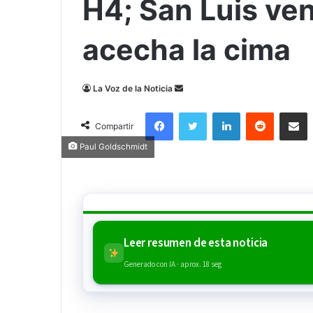
H4; San Luis ve
acecha la cima
Send
La Voz de la Noticia
an
Facebook
Twitter
LinkedIn
Reddit
Compa
email
Compartir
Paul Goldschmidt
Leer resumen de esta noticia
Generado con IA · aprox. 18 seg