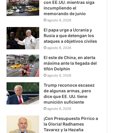
con EE.UU. mientras siga
incumpliendo el
memorando de junio
agosto 9, 2026
El papa urge a Ucrania y
Rusia a que detengan los
ataques a objetivos civiles
agosto 9, 2026
El este de China, en alerta
máxima ante la llegada del
tifón Dolphin
agosto 9, 2026
Trump reconoce escasez
de algunas armas, pero
dice que EE. UU. tiene
munición suficiente
agosto 6, 2026
¡Con Presupuesto Pírrico a
la Gloria! Radhames
Tavarez y la Hazaña