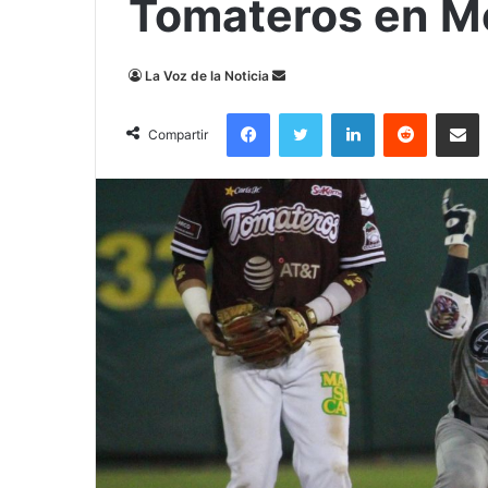
Tomateros en M
Send
La Voz de la Noticia
an
Facebook
Twitter
LinkedIn
Reddit
Compa
email
Compartir