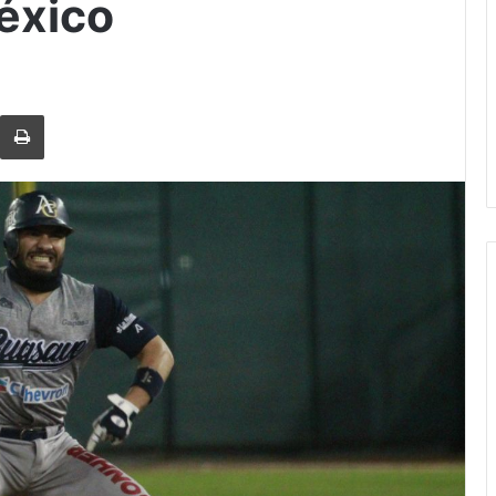
éxico
rtir via Email
Imprimi