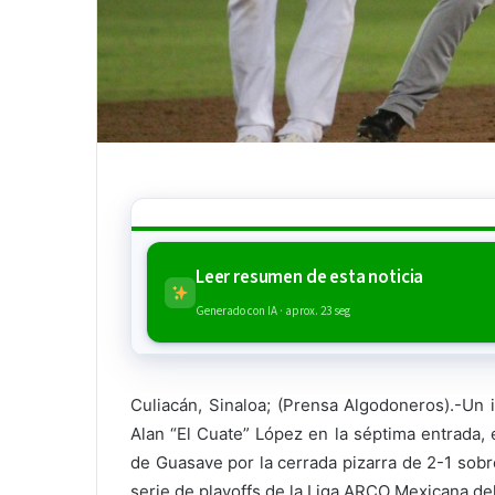
Leer resumen de esta noticia
Generado con IA · aprox. 23 seg
Culiacán, Sinaloa; (Prensa Algodoneros).-Un 
Alan “El Cuate” López en la séptima entrada, 
de Guasave por la cerrada pizarra de 2-1 sob
serie de playoffs de la Liga ARCO Mexicana del