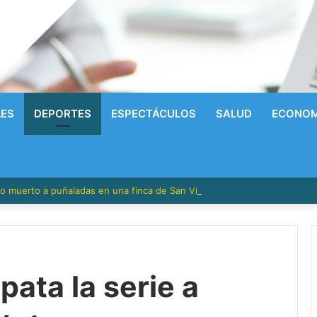
LES
DEPORTES
ESPECTÁCULOS
SALUD
ECONOM
ado muerto a puñaladas en una finca de San Víctor; buscan a un emple
ata la serie a