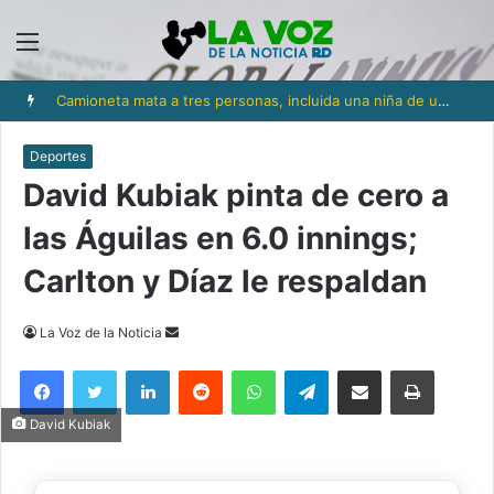
Menú
Camioneta mata a tres personas, incluida una niña de un año y medio, en Los Ríos
Deportes
David Kubiak pinta de cero a
las Águilas en 6.0 innings;
Carlton y Díaz le respaldan
Send
La Voz de la Noticia
an
Facebook
Twitter
LinkedIn
Reddit
WhatsApp
Telegram
Compartir via Email
Imprimi
email
David Kubiak