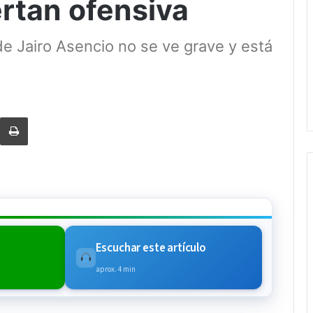
ertan ofensiva
de Jairo Asencio no se ve grave y está
rtir via Email
Imprimi
Escuchar este artículo
aprox. 4 min