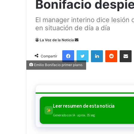
Bonifacio despi
El manager interino dice lesión 
en situación de día a día
Send
La Voz de la Noticia
an
Facebook
Twitter
LinkedIn
Reddit
Compa
email
Compartir
Emilio Bonifacio primer plano.
Leer resumen de esta noticia
Generado con IA · aprox. 35 seg