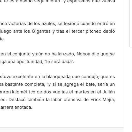
se le está dando seguimiento “y esperamos que vuelva
nco victorias de los azules, se lesionó cuando entró en
uego ante los Gigantes y tras el tercer pitcheo debió
ia.
 en el conjunto y aún no ha lanzado, Noboa dijo que se
nga una oportunidad, “le será dada”.
stuvo excelente en la blanqueada que condujo, que es
 bastante completa, “y si se agrega el bate, sería un
onrón kilométrico de dos vueltas el martes en el Julián
heo. Destacó también la labor ofensiva de Erick Mejía,
carrera anotada.