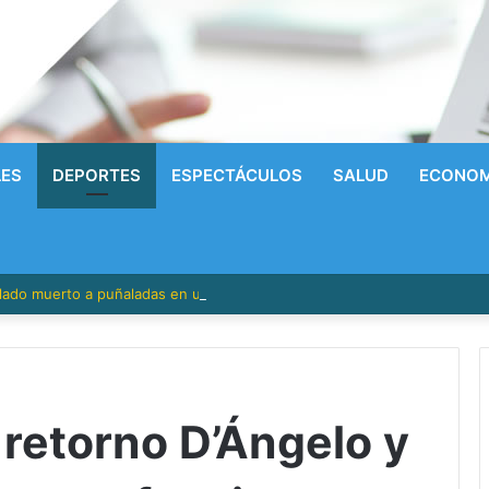
LES
DEPORTES
ESPECTÁCULOS
SALUD
ECONOM
allado muerto a puñaladas en una finca de San Víctor; buscan a un em
 retorno D’Ángelo y