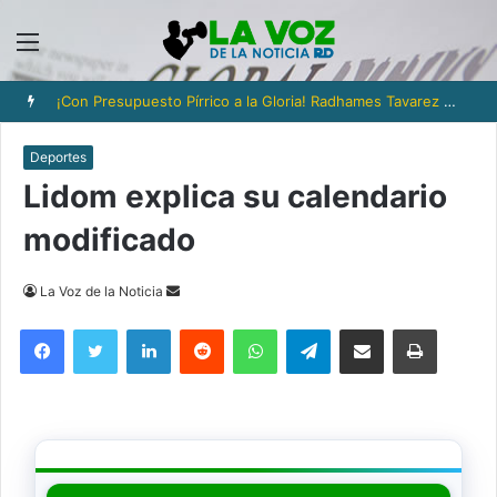
Menú
¡Con Presupuesto Pírrico a la Gloria! Radhames Tavarez y la Hazaña Dorada de la Natación Dominicana
Deportes
Lidom explica su calendario
modificado
Send
La Voz de la Noticia
an
Facebook
Twitter
LinkedIn
Reddit
WhatsApp
Telegram
Compartir via Email
Imprimi
email