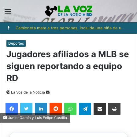
Menú
Camioneta mata a tres personas, incluida una niña de un año y medio, en Los Ríos
Deportes
Jugadores afiliados a MLB se
siguen reportando a equipo
RD
Send
La Voz de la Noticia
an
Facebook
Twitter
LinkedIn
Reddit
WhatsApp
Telegram
Compartir via Email
Imprimi
email
Junior García y Luis Felipe Castillo