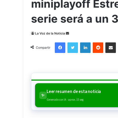
miniplayoff Estr
serie será a un 
Send
La Voz de la Noticia
an
Facebook
Twitter
LinkedIn
Reddit
Compa
email
Compartir
Leer resumen de esta noticia
✨
Generado con IA · aprox. 15 seg