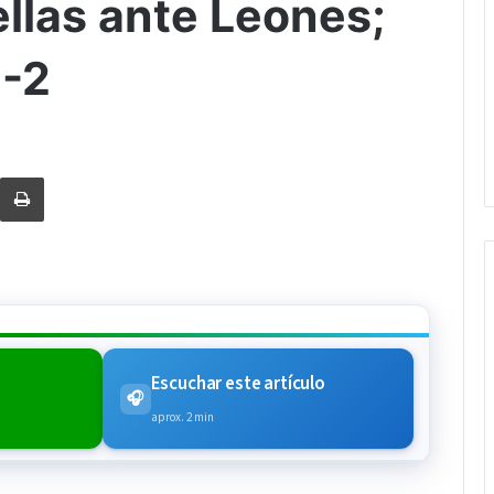
ellas ante Leones;
3-2
rtir via Email
Imprimi
Escuchar este artículo
🎧
aprox. 2 min