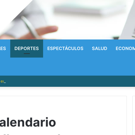
LES
DEPORTES
ESPECTÁCULOS
SALUD
ECONOM
n en consulta para fortalecer la prevención de la violencia contra las muj
alendario