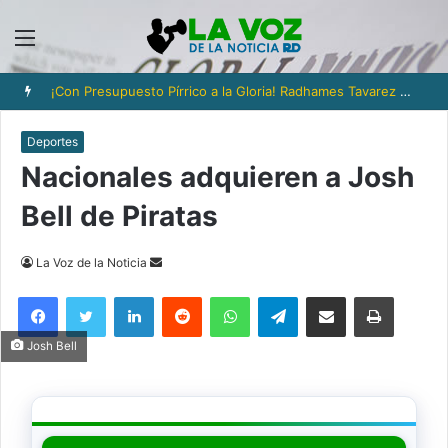
Menú
¡Con Presupuesto Pírrico a la Gloria! Radhames Tavarez y la Hazaña Dorada de la Natación Dominicana
Deportes
Nacionales adquieren a Josh
Bell de Piratas
Send
La Voz de la Noticia
an
Facebook
Twitter
LinkedIn
Reddit
WhatsApp
Telegram
Compartir via Email
Imprimi
email
Josh Bell