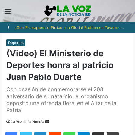
Menú
¡Con Presupuesto Pírrico a la Gloria! Radhames Tavarez y la Hazaña Dorada de la Natación Dominicana
Deportes
(Video) El Ministerio de
Deportes honra al patricio
Juan Pablo Duarte
Con ocasión de conmemorarse el 208
aniversario de su natalicio, el organismo
depositó una ofrenda floral en el Altar de la
Patria
Send
La Voz de la Noticia
an
Facebook
Twitter
LinkedIn
Reddit
WhatsApp
Telegram
Compartir via Email
Imprimi