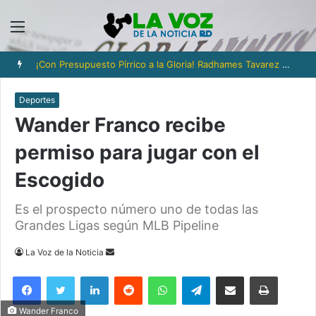
Menú
¡Con Presupuesto Pírrico a la Gloria! Radhames Tavarez y la Hazaña Dorada de la Natación Dominicana
Deportes
Wander Franco recibe
permiso para jugar con el
Escogido
Es el prospecto número uno de todas las
Grandes Ligas según MLB Pipeline
Send
La Voz de la Noticia
an
Facebook
Twitter
LinkedIn
Reddit
WhatsApp
Telegram
Compartir via Email
Imprimi
email
Wander Franco